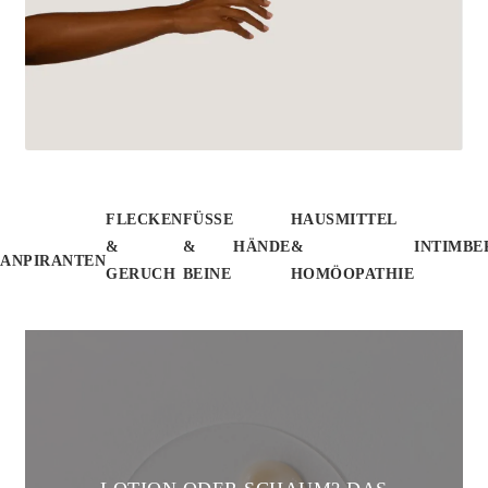
FLECKEN
FÜSSE &
HAUSMITTEL
&
B
HÄNDE
&
INTIMBE
RANPIRANTEN
GERUCH
EINE
HOMÖOPATHIE