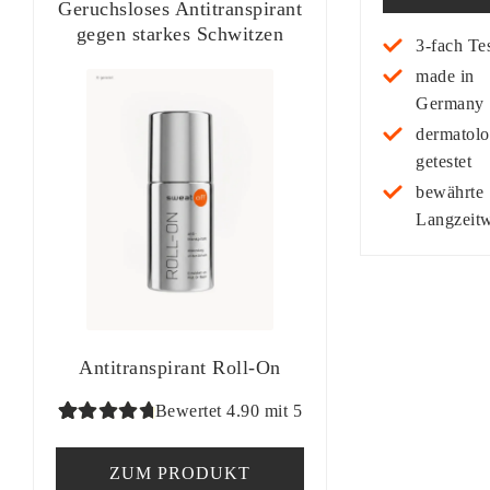
auf
Geruchsloses Antitranspirant
gegen starkes Schwitzen
Kundenb
3-fach Tes
wertung
made in
Germany
dermatolo
getestet
bewährte
Langzeit
Antitranspirant Roll-On
Bewertet 4.90 mit 5
Bewertet
99
mit
4.90
ZUM PRODUKT