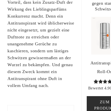
Vorteil, dass kein Zusatz-Duft der
gegen sta
Schwitz
Wirkung des Lieblingsparfüms
Konkurrenz macht. Denn ein
Antitranspirant wird üblicherweise
nicht eingesetzt, um gezielt eine
Duftnote zu erreichen oder
unangenehme Gerüche zu
kaschieren, sondern um lästiges
Schwitzen gewissermaßen an der
Antitransp
Wurzel zu bekämpfen. Und genau
Roll-O
diesem Zweck kommt ein
Antitranspirant ohne Duft in
vollem Umfang nach.
Bewertet
99
Bewertet 4.90
mit
4.90
von 5,
ZUM
basieren
PRODU