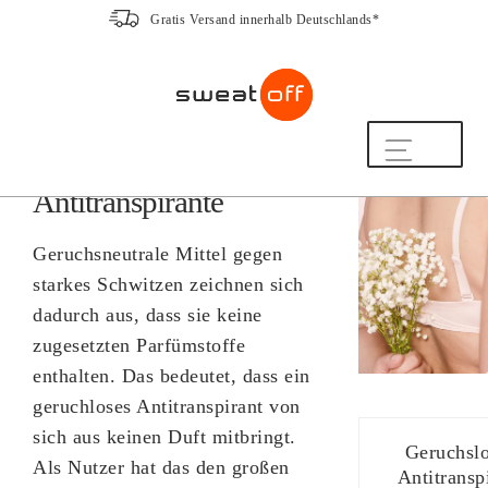
Gratis Versand innerhalb Deutschlands*
Zur
Zum
Navigation
Inhalt
Geruchlose und
springen
springen
geruchsneutrale
Shop
Antitranspirante
So funktioniert’s
Häufige Fragen
Geruchsneutrale Mittel gegen
Beratung
starkes Schwitzen zeichnen sich
20 Jahre Expertise
dadurch aus, dass sie keine
Hilfe & Kontakt
zugesetzten Parfümstoffe
enthalten. Das bedeutet, dass ein
Mein Konto
geruchloses Antitranspirant von
Freundschaftsprogramm
sich aus keinen Duft mitbringt.
ZUM NEWSLETTER ANMELDEN UND
Geruchsl
Als Nutzer hat das den großen
10% RABATT SICHERN!
Antitransp