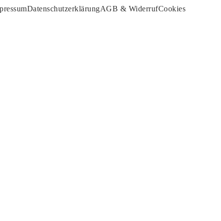
pressum
Da­ten­schutz­er­klä­rung
AGB & Widerruf
Cookies