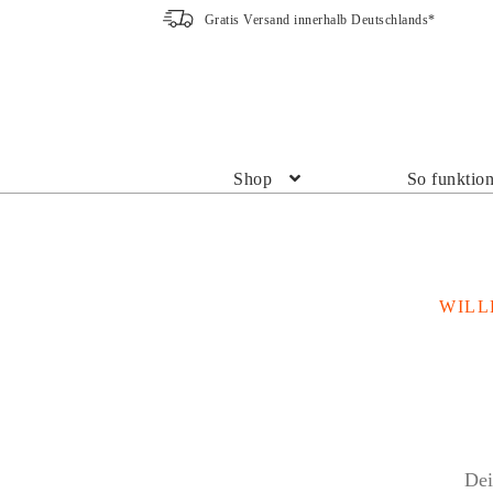
Gratis Versand innerhalb Deutschlands*
Zur
Zum
Navigation
Inhalt
springen
springen
Shop
So funktion
WIL