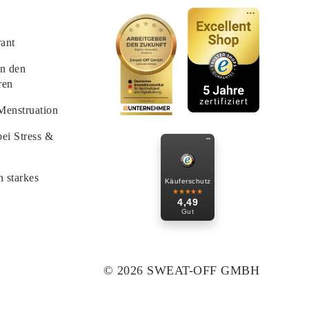
rant
in den
ren
Menstruation
ei Stress &
n starkes
Käuferschutz
★★★★★
4,49
Gut
© 2026 SWEAT-OFF GMBH