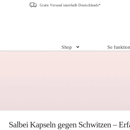
Gratis Versand innerhalb Deutschlands*
Zur
Zum
Navigation
Inhalt
springen
springen
Shop
So funktion
Salbei Kapseln gegen Schwitzen – Er