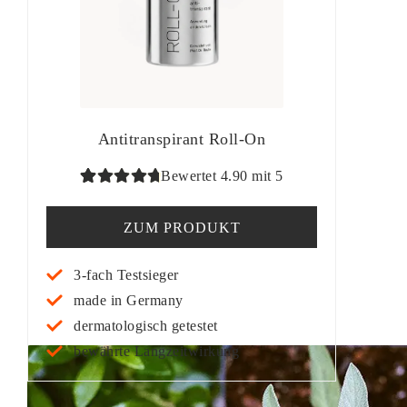
Antitranspirant Roll-On
Bewertet 4.90 mit 5
Bewertet
99
mit
4.90
ZUM PRODUKT
von 5,
basierend
3-fach Testsieger
auf
made in Germany
Kundenbe
dermatologisch getestet
wertung
bewährte Langzeitwirkung