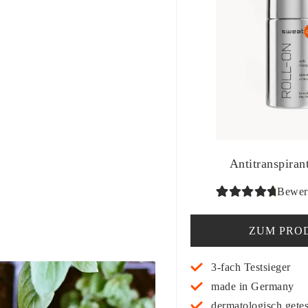
Antitranspiran
Bewert
Bewertet
99
mit
4.90
ZUM PRO
von 5,
basierend
3-fach Testsieger
auf
made in Germany
Kundenbe
dermatologisch getes