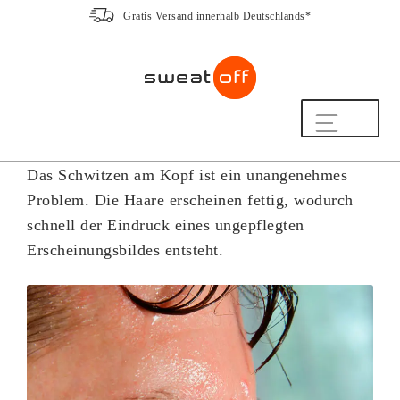
Gratis Versand innerhalb Deutschlands*
Zur
Zum
Navigation
Inhalt
Shampoo gegen Schwitzen am
springen
springen
Kopf und mögliche Alternativen
Shop
So funktioniert’s
Das Schwitzen am Kopf ist ein unangenehmes
Häufige Fragen
Problem. Die Haare erscheinen fettig, wodurch
Beratung
schnell der Eindruck eines ungepflegten
20 Jahre Expertise
Erscheinungsbildes entsteht.
Hilfe & Kontakt
Mein Konto
Freundschaftsprogramm
ZUM NEWSLETTER ANMELDEN UND
10% RABATT SICHERN!