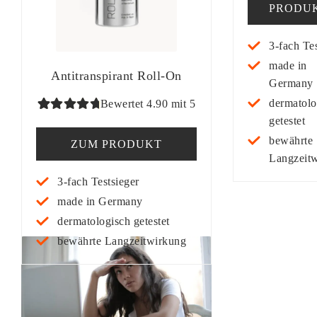
basieren
PRODU
auf
Kundenb
3-fach Tes
wertung
made in
Antitranspirant Roll-On
Germany
dermatolo
Bewertet 4.90 mit 5
getestet
Bewertet
99
mit
4.90
bewährte
ZUM PRODUKT
von 5,
Langzeit
basierend
3-fach Testsieger
auf
made in Germany
Kundenbe
dermatologisch getestet
wertung
bewährte Langzeitwirkung