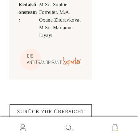
Redakti
M.Sc. Sophie
onsteam
Forreiter, M.A.
:
Oxana Zhuravkova,
M.Sc. Marianne
Liyayi
ZURÜCK ZUR ÜBERSICHT
0
Suche
Suchen
nach: