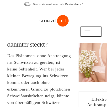
Gratis Versand innerhalb Deutschlands*
Zur
Zum
Navigation
Inhalt
Starkes Schwitzen ohne
springen
springen
Anstrengung: Was
Shop
dahinter steckt?
So funktioniert’s
Häufige Fragen
Das Phänomen, ohne Anstrengung
Beratung
ins Schwitzen zu geraten, ist
20 Jahre Expertise
keine Seltenheit. Wer bei jeder
Hilfe & Kontakt
kleinen Bewegung ins Schwitzen
kommt oder auch ohne
Mein Konto
erkennbaren Grund zu plötzlichen
Freundschaftsprogramm
Schweißausbrüchen neigt, könnte
ZUM NEWSLETTER ANMELDEN UND
Effektiv
von übermäßigem Schwitzen
10% RABATT SICHERN!
Antitransp