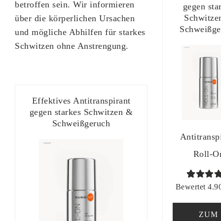
betroffen sein. Wir informieren
gegen sta
Schwitze
über die körperlichen Ursachen
Schweißge
und mögliche Abhilfen für starkes
Schwitzen ohne Anstrengung.
Effektives Antitranspirant
gegen starkes Schwitzen &
Schweißgeruch
Antitransp
Roll-O
Bewertet
99
Bewertet 4.90
mit
4.90
von 5,
ZUM