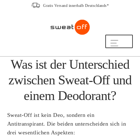
Gratis Versand innerhalb Deutschlands*
Zur
Zum
Navigation
Inhalt
springen
springen
Shop
Was ist der Unterschied
So funktioniert’s
Häufige Fragen
zwischen Sweat-Off und
Beratung
20 Jahre Expertise
einem Deodorant?
Hilfe & Kontakt
Mein Konto
Sweat-Off ist kein Deo, sondern ein
Freundschaftsprogramm
Antitranspirant. Die beiden unterscheiden sich in
ZUM NEWSLETTER ANMELDEN UND
drei wesentlichen Aspekten:
10% RABATT SICHERN!