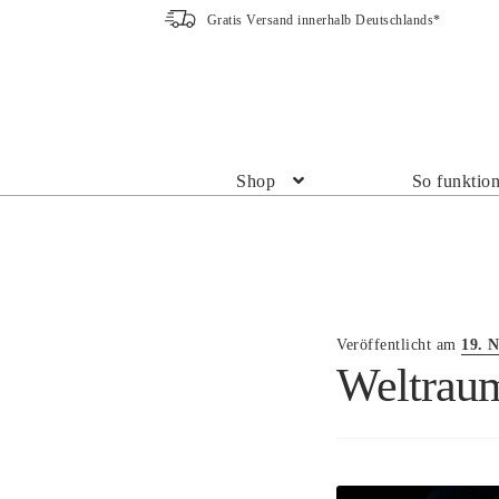
Gratis Versand innerhalb Deutschlands*
Zur
Zum
Navigation
Inhalt
springen
springen
Shop
So funktion
Veröffentlicht am
19. 
Weltraum