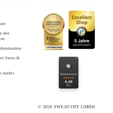
rant
in den
ren
Menstruation
ei Stress &
n starkes
Käuferschutz
★★★★★
4,49
Gut
© 2026 SWEAT-OFF GMBH