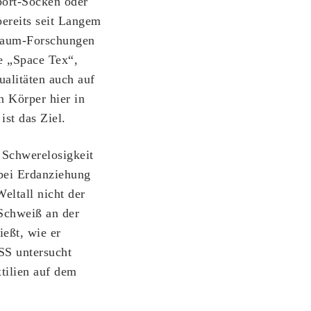
ort-Socken oder
bereits seit Langem
traum-Forschungen
e „Space Tex“,
Qualitäten auch auf
n Körper hier in
ist das Ziel.
 Schwerelosigkeit
 bei Erdanziehung
eltall nicht der
 Schweiß an der
ießt, wie er
SS untersucht
tilien auf dem