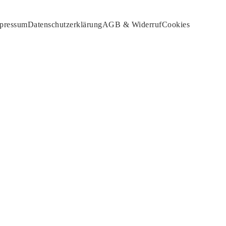
pressum
Da­ten­schutz­er­klä­rung
AGB & Widerruf
Cookies