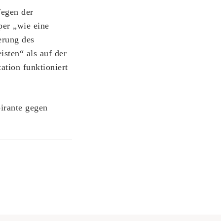
Wegen der
er „wie eine
erung des
sten“ als auf der
ation funktioniert
irante gegen