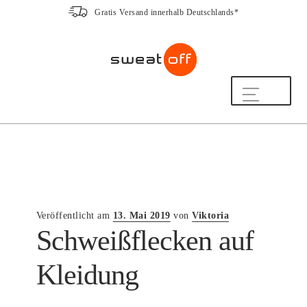
Gratis Versand innerhalb Deutschlands*
Zur
Zum
Navigation
Inhalt
springen
springen
Shop
So funktioniert’s
Häufige Fragen
Beratung
20 Jahre Expertise
Hilfe & Kontakt
Veröffentlicht am
13. Mai 2019
von
Viktoria
Schweißflecken auf
Mein Konto
Freundschaftsprogramm
Kleidung
ZUM NEWSLETTER ANMELDEN UND
10% RABATT SICHERN!