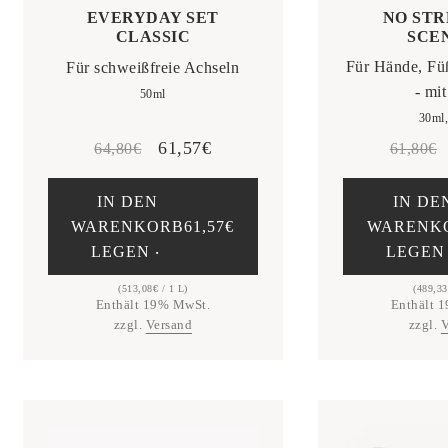
NO STR
EVERYDAY SET
SCE
CLASSIC
Für Hände, Fü
Für schweißfreie Achseln
- mi
50ml
30ml
Ursprünglicher
Aktueller
61,57
€
64,80
€
61,80
€
Preis
Preis
IN DEN
IN DE
war:
ist:
WARENKORB
61,57
€
WARENK
64,80€
61,57€.
LEGEN ‧
LEGEN
(
513,08
€
/ 1 L)
(
489,33
Enthält 19% MwSt.
Enthält 
zzgl.
Versand
zzgl.
V