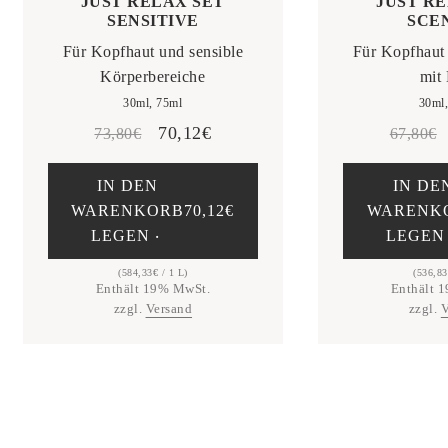
JUST RELAX SET
JUST R
SENSITIVE
SCE
Für Kopfhaut und sensible
Für Kopfhaut
Körperbereiche
mit
30ml, 75ml
30ml
Ursprünglicher
Aktueller
70,12
€
73,80
€
67,80
€
Preis
Preis
IN DEN
IN DE
war:
ist:
WARENKORB
70,12
€
WARENK
73,80€
70,12€.
LEGEN ‧
LEGEN
(
584,33
€
/ 1 L)
(
536,83
Enthält 19% MwSt.
Enthält 
zzgl.
Versand
zzgl.
V