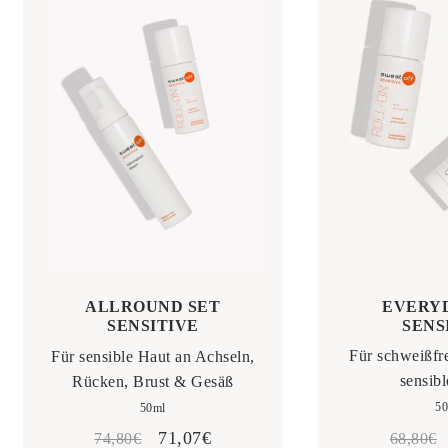
EVERY
ALLROUND SET
SENS
SENSITIVE
Für schweißfr
Für sensible Haut an Achseln,
sensib
Rücken, Brust & Gesäß
5
50ml
Ursprünglicher
Aktueller
71,07
€
74,80
€
68,80
€